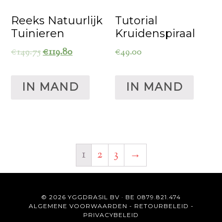
Reeks Natuurlijk
Tutorial
Tuinieren
Kruidenspiraal
€
149.75
€
119.80
€
49.00
IN MAND
IN MAND
1
2
3
→
© 2026 YGGDRASIL BV · BE 0879.821.474
ALGEMENE VOORWAARDEN
-
RETOURBELEID
-
PRIVACYBELEID