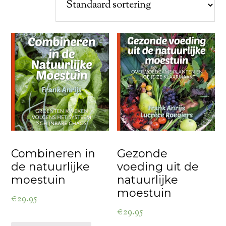
Combineren in
Gezonde
de natuurlijke
voeding uit de
moestuin
natuurlijke
moestuin
€
29.95
€
29.95