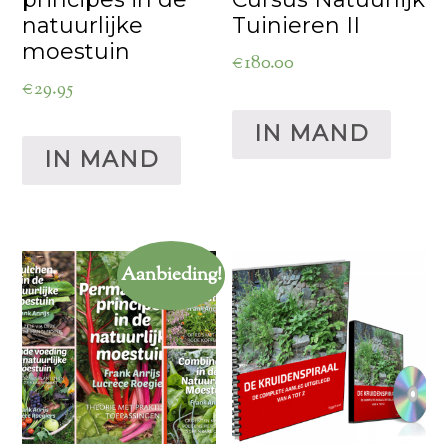
natuurlijke
Tuinieren II
moestuin
€
180.00
€
29.95
IN MAND
IN MAND
Aanbieding!