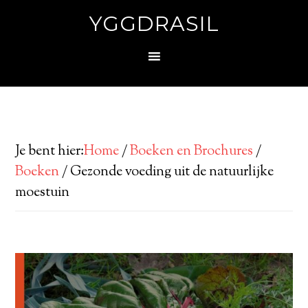
YGGDRASIL
Je bent hier:
Home
/
Boeken en Brochures
/
Boeken
/
Gezonde voeding uit de natuurlijke
moestuin