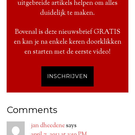
uitgebreide artikels helpen om alles
duidelijk te maken.
Bovenal is deze nieuwsbrief GRATIS
en kan je na enkele keren doorklikken
en starten met de eerste video!
INSCHRIJVEN
Comments
jan dheedene
says
april 7, 2013 at 2:50 PM