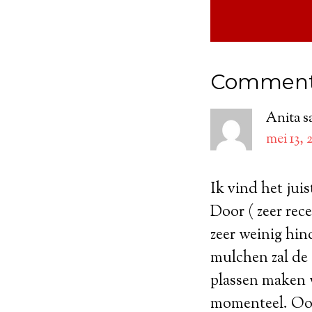
Commen
Anita
s
mei 13, 
Ik vind het juis
Door ( zeer rec
zeer weinig hin
mulchen zal de
plassen maken 
momenteel. Ook