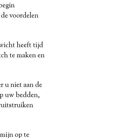
 begin
n de voordelen
icht heeft tijd
tch te maken en
er u niet aan de
 op uw bedden,
ruitstruiken
rmijn op te