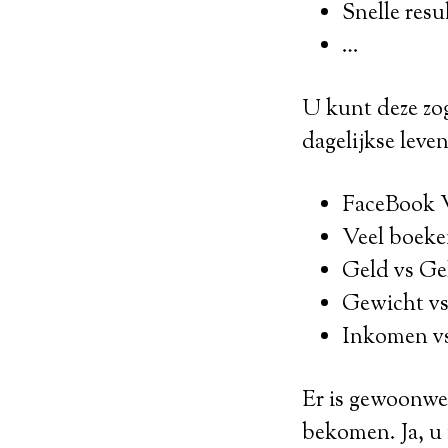
Snelle resu
…
U kunt deze zog
dagelijkse leven
FaceBook V
Veel boeke
Geld vs Ge
Gewicht v
Inkomen v
Er is gewoonweg
bekomen. Ja, u