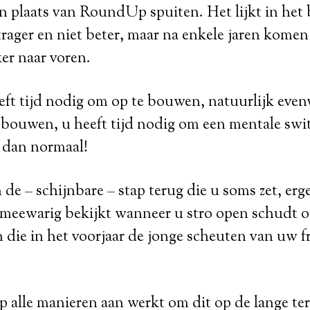
n plaats van RoundUp spuiten. Het lijkt in het
trager en niet beter, maar na enkele jaren kome
ker naar voren.
t tijd nodig om op te bouwen, natuurlijk evenw
 bouwen, u heeft tijd nodig om een mentale swi
r dan normaal!
 de – schijnbare – stap terug die u soms zet, erg
meewarig bekijkt wanneer u stro open schudt
n die in het voorjaar de jonge scheuten van uw f
p alle manieren aan werkt om dit op de lange te