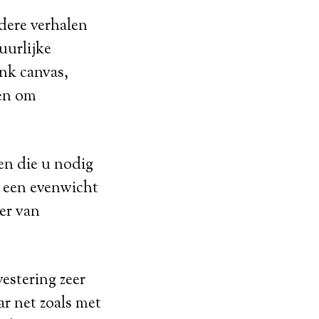
ndere verhalen
uurlijke
ank canvas,
ren om
ren die u nodig
m een evenwicht
er van
vestering zeer
r net zoals met