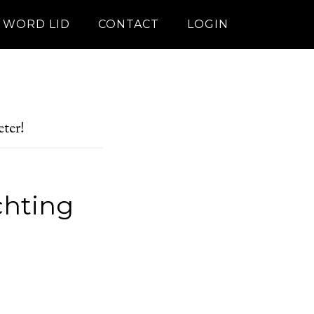
WORD LID
CONTACT
LOGIN
ter!
chting