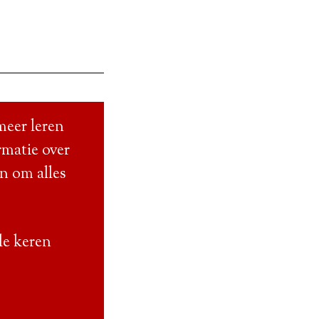
meer leren
rmatie over
en om alles
le keren