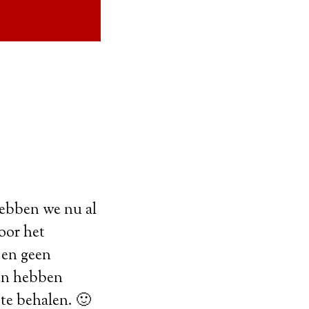
 hebben we nu al
Door het
 en geen
en hebben
te behalen. 🙂