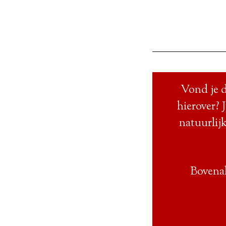
Vond je d
hierover? 
natuurlijk
Bovenal