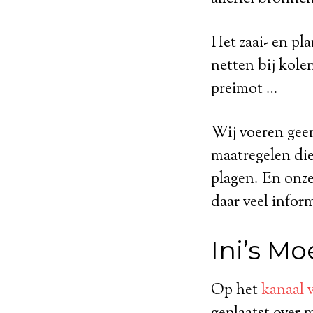
Het zaai- en pl
netten bij kole
preimot …
Wij voeren gee
maatregelen di
plagen. En onze
daar veel infor
Ini’s Mo
Op het
kanaal 