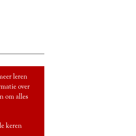
meer leren
rmatie over
en om alles
le keren