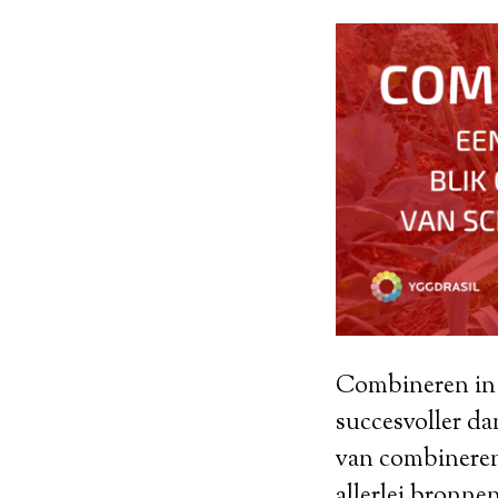
Combineren in d
succesvoller da
van combineren
allerlei bronne