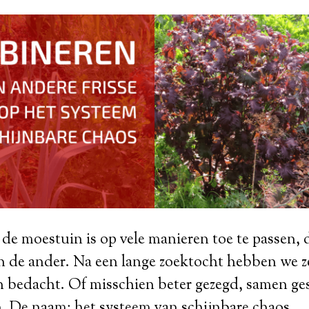
e moestuin is op vele manieren toe te passen, 
n de ander. Na een lange zoektocht hebben we z
 bedacht. Of misschien beter gezegd, samen ge
n. De naam: het systeem van schijnbare chaos.