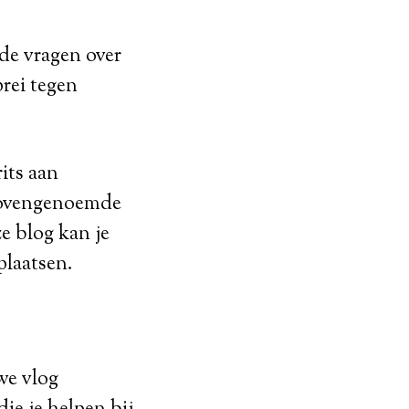
de vragen over
prei tegen
its aan
 bovengenoemde
e blog kan je
plaatsen.
we vlog