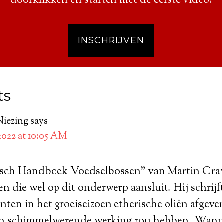
doorklikken en starten met de eerste video!
INSCHRIJVEN
ts
Niezing
says
 2022 at 10:05 AM
tisch Handboek Voedselbossen” van Martin Cr
en die wel op dit onderwerp aansluit. Hij schrijf
nten in het groeiseizoen etherische oliën afgev
 en schimmelwerende werking zou hebben. Wanne