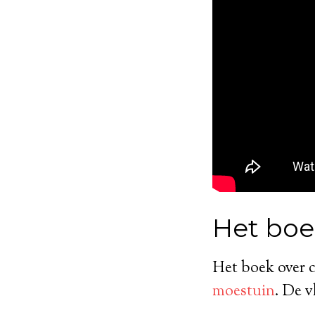
Het bo
Het boek over 
moestuin
. De v