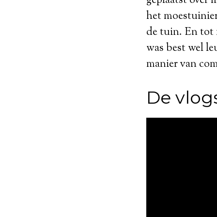
geplaatst over 
het moestuinier
de tuin. En tot
was best wel l
manier van comb
De vlog