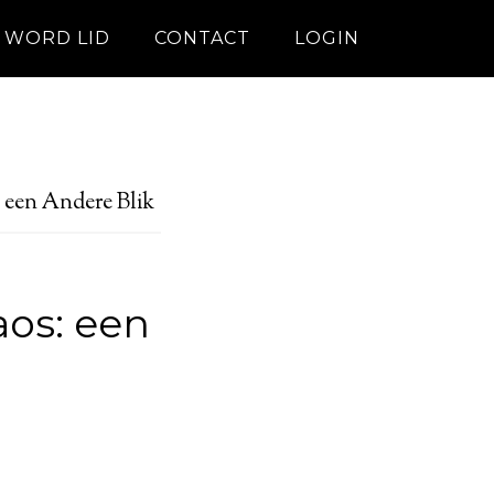
WORD LID
CONTACT
LOGIN
 een Andere Blik
os: een