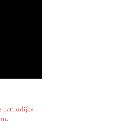
 natuurlijke
uin
.