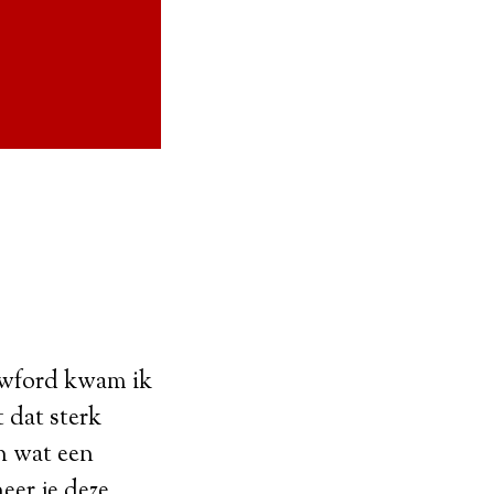
awford kwam ik
t dat sterk
en wat een
er je deze