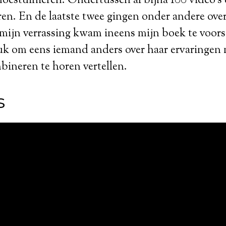
moestuinieren. Ondertussen al bijna 100 video’s d
en. En de laatste twee gingen onder andere ove
 mijn verrassing kwam ineens mijn boek te voors
euk om eens iemand anders over haar ervaringen
ineren te horen vertellen.
s