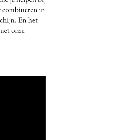
ie je helpen bij
r combineren in
chijn. En het
 met onze