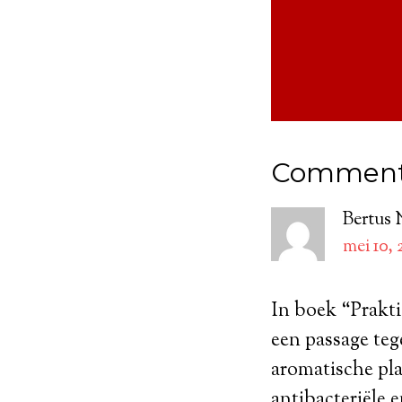
Commen
Bertus 
mei 10,
In boek “Prak
een passage teg
aromatische pla
antibacteriële