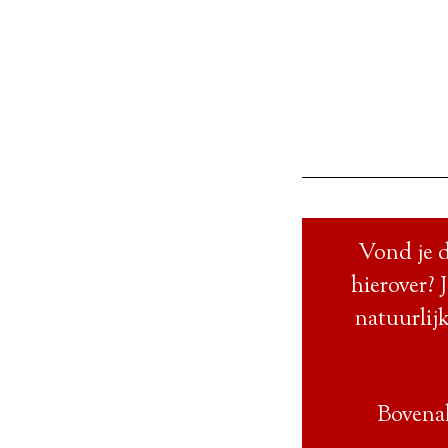
Vond je d
hierover? 
natuurlijk
Bovenal