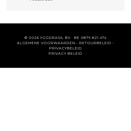
© 2026 YGGDRASIL BV · BE 0879.821.474
ALGEMENE VOORWAARDEN
-
RETOURBELEID
-
PRIVACYBELEID
PRIVACY BELEID