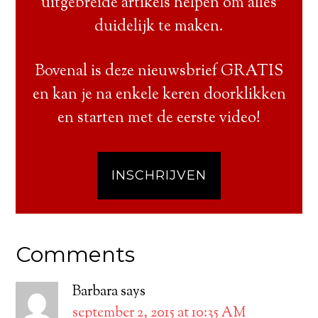
uitgebreide artikels helpen om alles
duidelijk te maken.
Bovenal is deze nieuwsbrief GRATIS
en kan je na enkele keren doorklikken
en starten met de eerste video!
INSCHRIJVEN
Comments
Barbara
says
september 2, 2015 at 10:35 AM