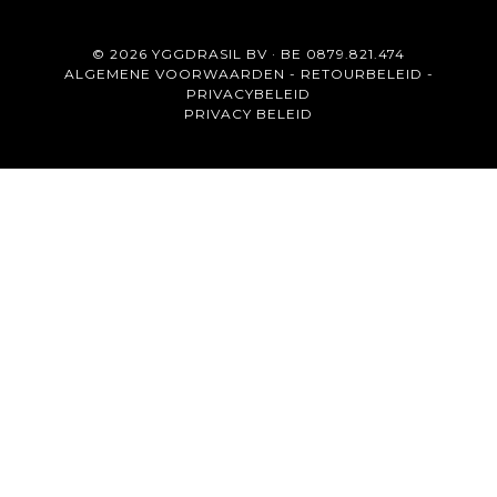
© 2026 YGGDRASIL BV · BE 0879.821.474
ALGEMENE VOORWAARDEN
-
RETOURBELEID
-
PRIVACYBELEID
PRIVACY BELEID