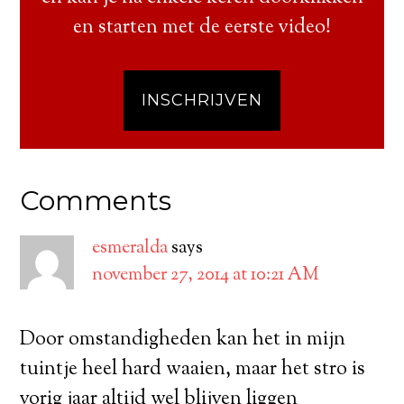
en starten met de eerste video!
INSCHRIJVEN
Comments
esmeralda
says
november 27, 2014 at 10:21 AM
Door omstandigheden kan het in mijn
tuintje heel hard waaien, maar het stro is
vorig jaar altijd wel blijven liggen