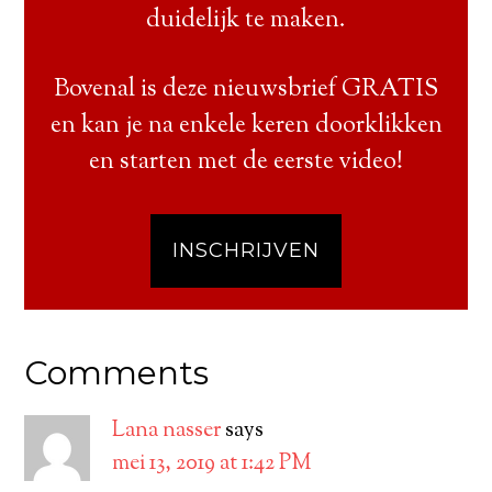
duidelijk te maken.
Bovenal is deze nieuwsbrief GRATIS
en kan je na enkele keren doorklikken
en starten met de eerste video!
INSCHRIJVEN
Comments
Lana nasser
says
mei 13, 2019 at 1:42 PM