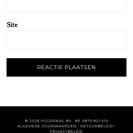
Site
© 2026 YGGDRASIL BV · BE 0879.821.474
ALGEMENE VOORWAARDEN
-
RETOURBELEID
-
PRIVACYBELEID