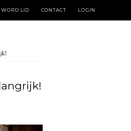
WORD LID
CONTACT
LOGIN
jk!
angrijk!