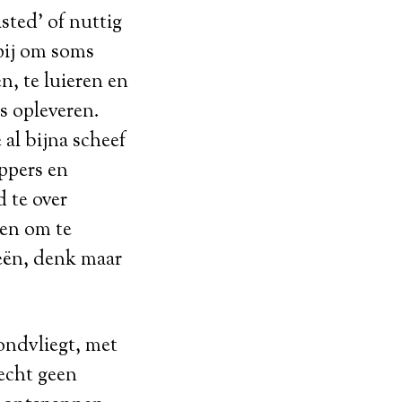
ted’ of nuttig
ppij om soms
n, te luieren en
s opleveren.
 al bijna scheef
ppers en
 te over
den om te
eën, denk maar
rondvliegt, met
 echt geen