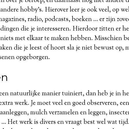
en over je beroep, en daarnaast nog met andere d
f andere hobby’s. Hierover leer je ook veel, op w
agazines, radio, podcasts, boeken … er zijn zov
 dingen die je interesseren. Hierdoor zitten er h
e niets met elkaar te maken hebben. Misschien bes
aken die je leest of hoort sla je niet bewust op, 
rsenen opgeborgen.
en
en natuurlijke manier tuiniert, dan heb je in he
extra werk. Je moet veel en goed observeren, ee
aanleggen, mulch verzamelen en leggen, insecte
… Het werk is divers en vraagt best wel wat tijd