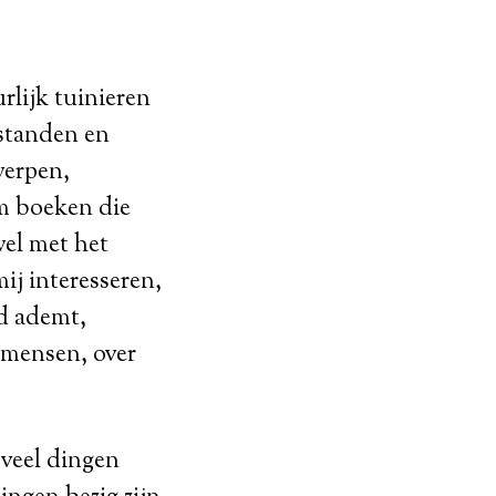
rlijk tuinieren
fstanden en
werpen,
om boeken die
wel met het
ij interesseren,
rd ademt,
 mensen, over
d veel dingen