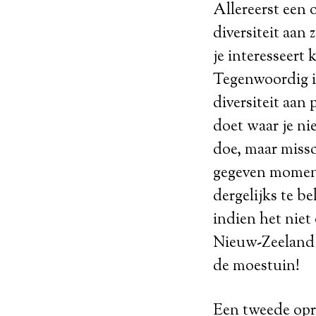
Allereerst een o
diversiteit aan
je interesseert 
Tegenwoordig i
diversiteit aan
doet waar je nie
doe, maar missc
gegeven moment
dergelijks te be
indien het niet 
Nieuw-Zeeland d
de moestuin!
Een tweede opro