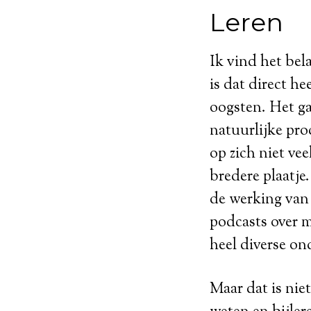
Leren
Ik vind het bela
is dat direct he
oogsten. Het g
natuurlijke pro
op zich niet ve
bredere plaatje
de werking van
podcasts over m
heel diverse on
Maar dat is niet