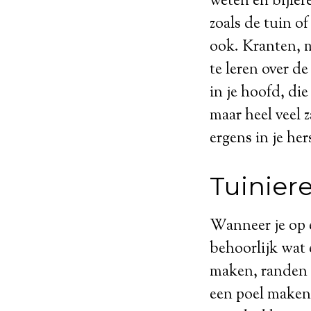
weten en bijler
zoals de tuin o
ook. Kranten, m
te leren over de
in je hoofd, di
maar heel veel z
ergens in je he
Tuinier
Wanneer je op e
behoorlijk wat 
maken, randen 
een poel maken 