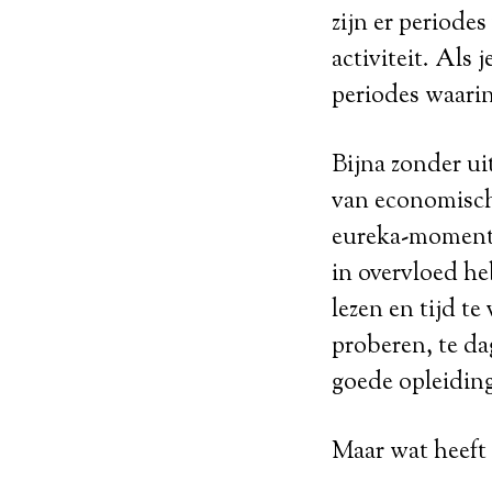
zijn er periode
activiteit. Als
periodes waarin
Bijna zonder ui
van economische
eureka-momenten
in overvloed he
lezen en tijd t
proberen, te d
goede opleiding
Maar wat heeft