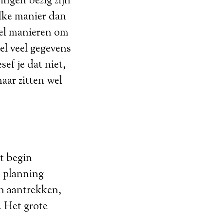
ingen bezig zijn
elke manier dan
eel manieren om
eel veel gegevens
ef je dat niet,
maar zitten wel
t begin
n planning
n aantrekken,
. Het grote