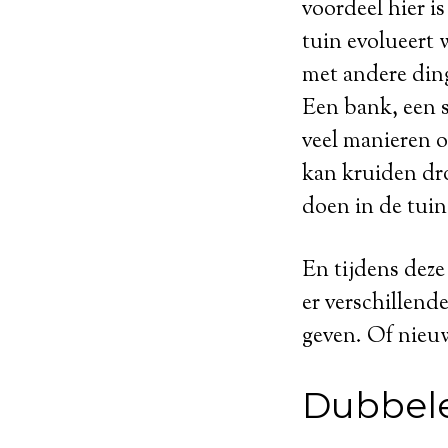
voordeel hier i
tuin evolueert w
met andere ding
Een bank, een s
veel manieren o
kan kruiden dro
doen in de tui
En tijdens deze
er verschillend
geven. Of nieuw
Dubbel