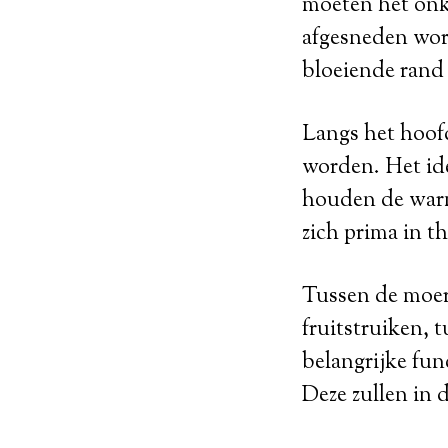
moeten het onk
afgesneden wor
bloeiende rand 
Langs het hoof
worden. Het ide
houden de warm
zich prima in th
Tussen de moer
fruitstruiken, 
belangrijke fun
Deze zullen in 