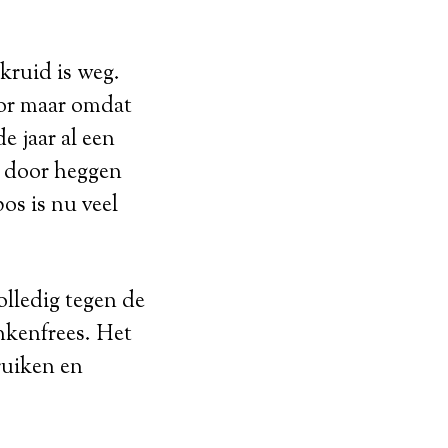
kruid is weg.
oor maar omdat
e jaar al een
n door heggen
os is nu veel
olledig tegen de
nkenfrees. Het
ruiken en