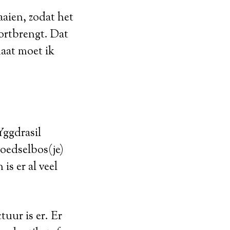
aien, zodat het
oortbrengt. Dat
maat moet ik
Yggdrasil
oedselbos(je)
is er al veel
tuur is er. Er