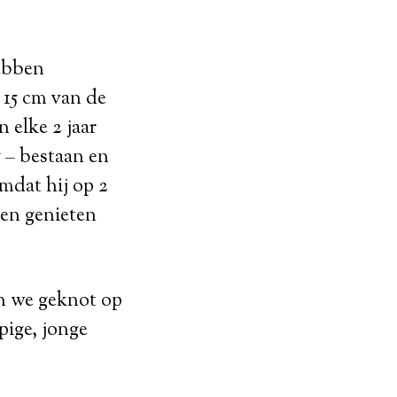
hebben
 15 cm van de
 elke 2 jaar
g – bestaan en
mdat hij op 2
nen genieten
n we geknot op
pige, jonge