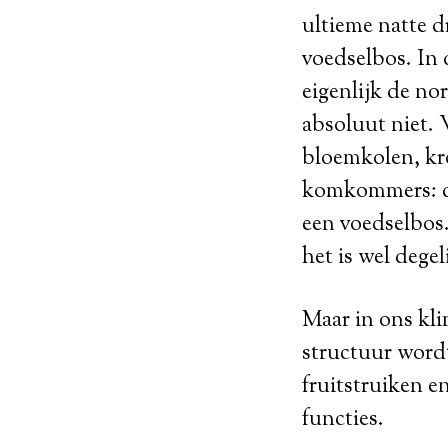
ultieme natte 
voedselbos. In 
eigenlijk de no
absoluut niet. 
bloemkolen, kro
komkommers: dez
een voedselbos.
het is wel degel
Maar in ons kli
structuur wordt
fruitstruiken e
functies.