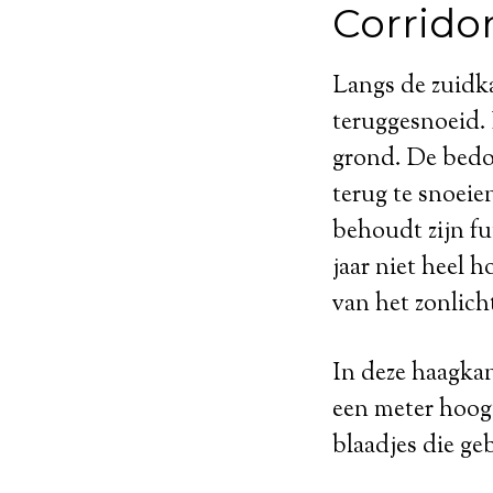
Corrido
Langs de zuidk
teruggesnoeid. 
grond. De bedoe
terug te snoeie
behoudt zijn fu
jaar niet heel 
van het zonlich
In deze haagka
een meter hoogt
blaadjes die ge