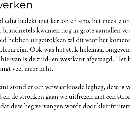
werken
volledig bedekt met karton en stro, het meeste on
en brandnetels kwamen nog in grote aantallen v
oed hebben uitgetrokken zal dit voor het komend
robleem zijn. Ook was het stuk helemaal omgeve
hiervan is de zuid- en westkant afgezaagd. Het b
ngt veel meer licht.
nt stond er een verwaarloosde legheg, deze is v
 en de stronken gaan we uitfrezen met een stro
 dat deze heg vervangen wordt door kleinfruitst