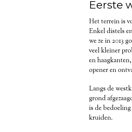
Eerste 
Het terrein is 
Enkel distels 
we ze in 2013 g
veel kleiner p
en haagkanten, 
opener en ontva
Langs de westka
grond afgezaagd
is de bedoeling
kruiden.