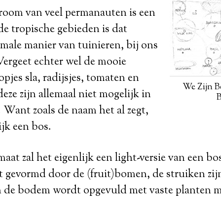
droom van veel permanauten is een
de tropische gebieden is dat
rmale manier van tuinieren, bij ons
Vergeet echter wel de mooie
pjes sla, radijsjes, tomaten en
We Zijn B
e zijn allemaal niet mogelijk in
B
 Want zoals de naam het al zegt,
ijk een bos.
maat zal het eigenlijk een light-versie van een b
 gevormd door de (fruit)bomen, de struiken zij
n de bodem wordt opgevuld met vaste planten me