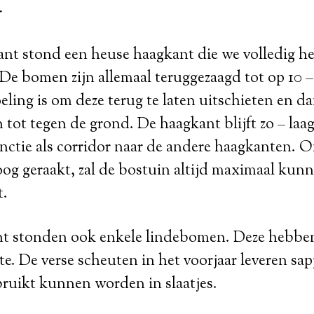
r
ant stond een heuse haagkant die we volledig 
De bomen zijn allemaal teruggezaagd tot op 10 –
ling is om deze terug te laten uitschieten en dan
n tot tegen de grond. De haagkant blijft zo – laa
nctie als corridor naar de andere haagkanten. O
hoog geraakt, zal de bostuin altijd maximaal kun
t.
nt stonden ook enkele lindebomen. Deze hebbe
e. De verse scheuten in het voorjaar leveren sap
bruikt kunnen worden in slaatjes.