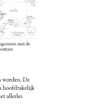
egonnen met de
ostuin
os worden. De
n hoofdzakelijk
t allerlei