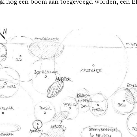
ijk nog één boom aan toegevoegd worden, een Els
.