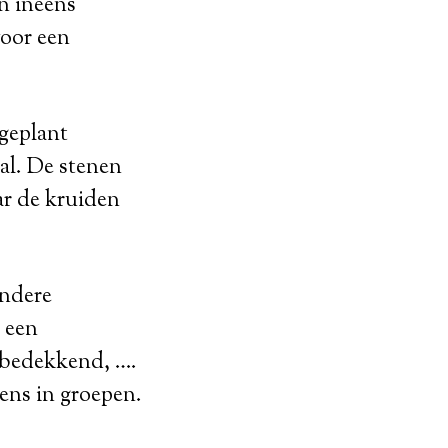
n ineens
voor een
geplant
al. De stenen
ar de kruiden
andere
e een
embedekkend, ….
kens in groepen.