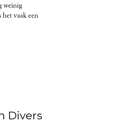
g weinig
s het vaak een
n Divers