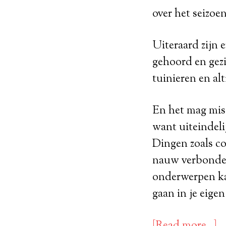
over het seizoe
Uiteraard zijn 
gehoord en gezi
tuinieren en al
En het mag miss
want uiteindelij
Dingen zoals co
nauw verbonden
onderwerpen ka
gaan in je eigen
[Read more…]