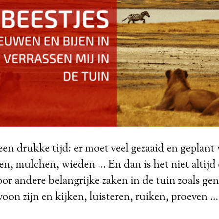
 een drukke tijd: er moet veel gezaaid en geplan
n, mulchen, wieden … En dan is het niet altijd
oor andere belangrijke zaken in de tuin zoals gen
oon zijn en kijken, luisteren, ruiken, proeven …