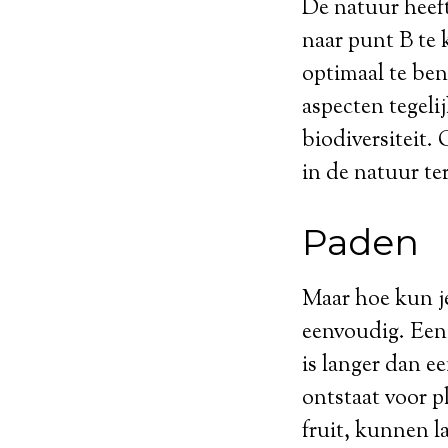
De natuur heeft
naar punt B te 
optimaal te be
aspecten tegeli
biodiversiteit. 
in de natuur te
Paden
Maar hoe kun je 
eenvoudig. Een
is langer dan e
ontstaat voor pl
fruit, kunnen l