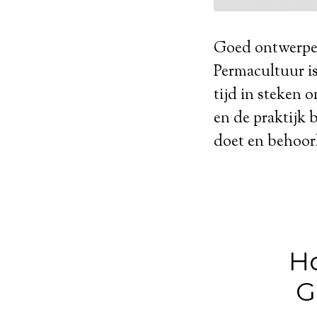
Goed ontwerpen 
Permacultuur i
tijd in steken 
en de praktijk b
doet en behoorl
Ho
G