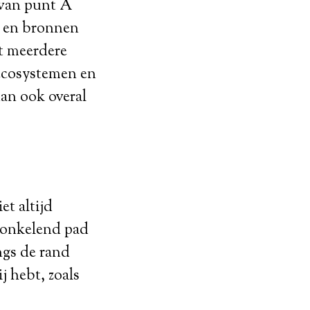
m van punt A
n en bronnen
t meerdere
 ecosystemen en
dan ook overal
et altijd
ronkelend pad
ngs de rand
j hebt, zoals