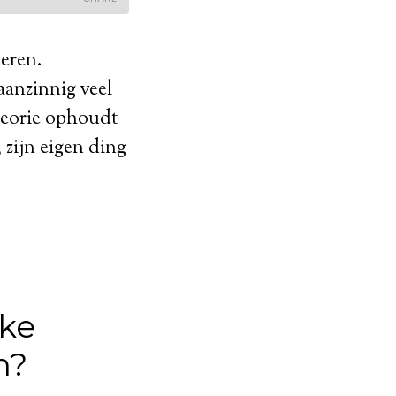
ieren.
aanzinnig veel
theorie ophoudt
 zijn eigen ding
jke
n?